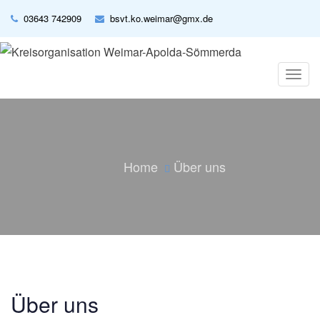
03643 742909
bsvt.ko.weimar@gmx.de
T
o
g
g
l
e
n
Home
Über uns
a
v
i
g
a
t
i
o
n
Über uns