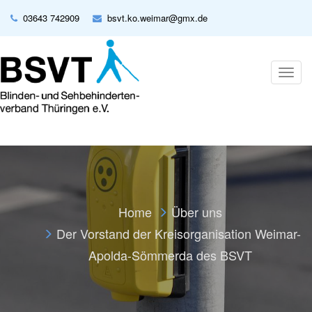
03643 742909
bsvt.ko.weimar@gmx.de
T
o
g
g
l
e
n
a
v
i
g
Home
Über uns
a
t
Der Vorstand der Kreisorganisation Weimar-
i
o
Apolda-Sömmerda des BSVT
n