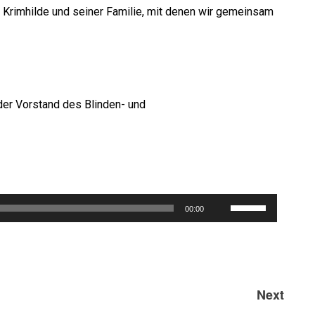
 Krimhilde und seiner Familie, mit denen wir gemeinsam
er Vorstand des Blinden- und
Pfeiltasten
00:00
Hoch/Runter
benutzen,
um
die
Next
Lautstärke