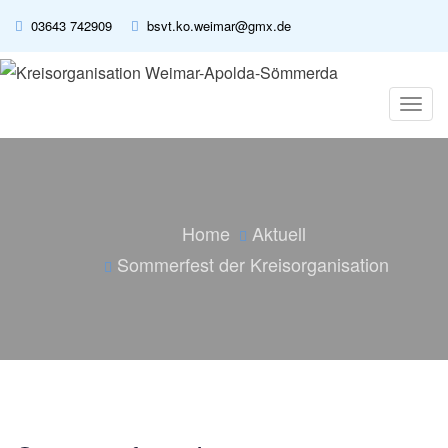
03643 742909
bsvt.ko.weimar@gmx.de
T
o
g
g
l
e
n
Home
Aktuell
a
v
Sommerfest der Kreisorganisation
i
g
a
t
i
o
n